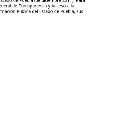
Estado de Puebla (de diciembre 2011). Para
eneral de Transparencia y Acceso a la
ormación Pública del Estado de Puebla, sus