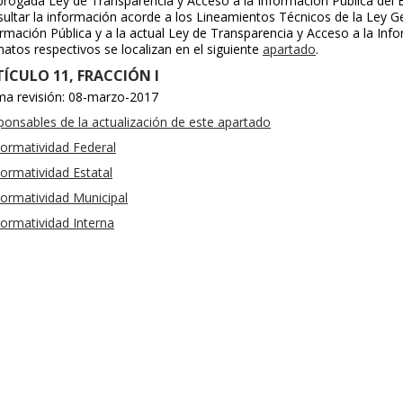
brogada Ley de Transparencia y Acceso a la Información Pública del 
ultar la información acorde a los Lineamientos Técnicos de la Ley G
rmación Pública y a la actual Ley de Transparencia y Acceso a la Inf
atos respectivos se localizan en el siguiente
apartado
.
ÍCULO 11, FRACCIÓN I
ima revisión: 08-marzo-2017
onsables de la actualización de este apartado
ormatividad Federal
ormatividad Estatal
ormatividad Municipal
ormatividad Interna