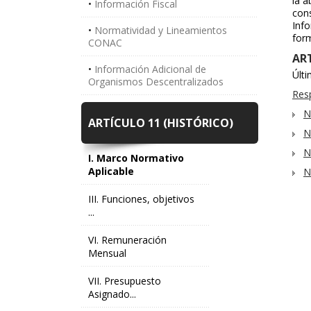
la a
Información Fiscal
cons
Info
Normatividad y Lineamientos
form
CONAC
ART
Información Adicional de
Últ
Organismos Descentralizados
Resp
N
ARTÍCULO 11 (HISTÓRICO)
N
N
I. Marco Normativo
Aplicable
N
III. Funciones, objetivos
...
VI. Remuneración
Mensual
VII. Presupuesto
Asignado...