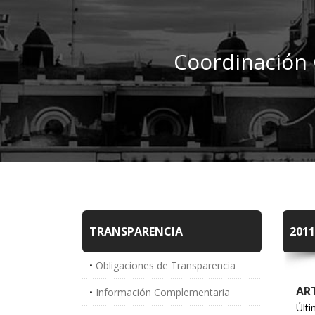
Coordinación 
TRANSPARENCIA
201
Obligaciones de Transparencia
ART
Información Complementaria
Últi