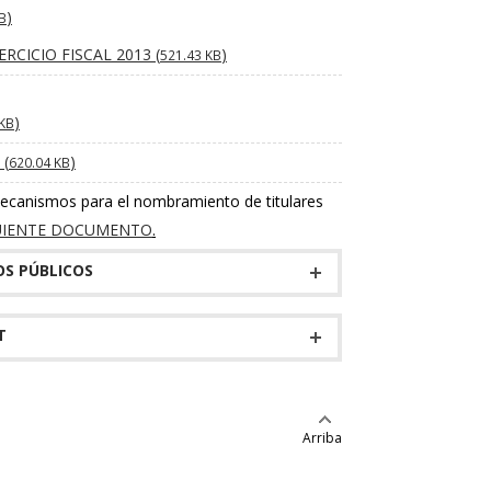
)
B
CICIO FISCAL 2013 (
)
521.43 KB
)
 KB
(
)
620.04 KB
 mecanismos para el nombramiento de titulares
UIENTE DOCUMENTO
.
OS PÚBLICOS
T
Arriba