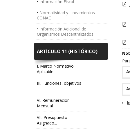
Información Fiscal
Normatividad y Lineamientos
CONAC
Información Adicional de
Organismos Descentralizados
ARTÍCULO 11 (HISTÓRICO)
Not
Para
I. Marco Normativo
Aplicable
A
III. Funciones, objetivos
...
A
VI. Remuneración
I
Mensual
VII. Presupuesto
Asignado...